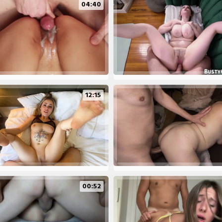
04:40
12:15
00:52