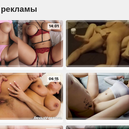
з рекламы
14:01
06:15