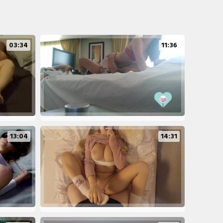
03:34
11:36
13:04
14:31