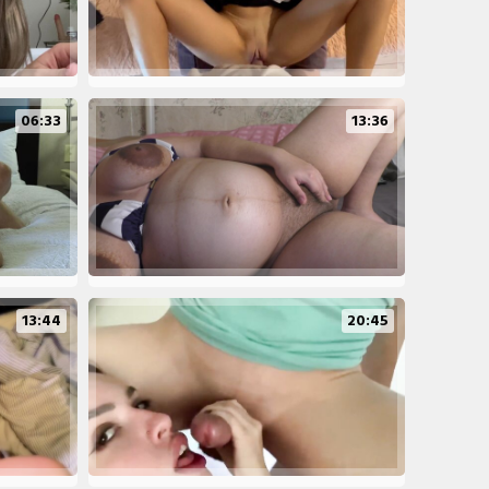
06:33
13:36
13:44
20:45