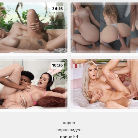
34:16
10:36
порно
порно видео
порно hd