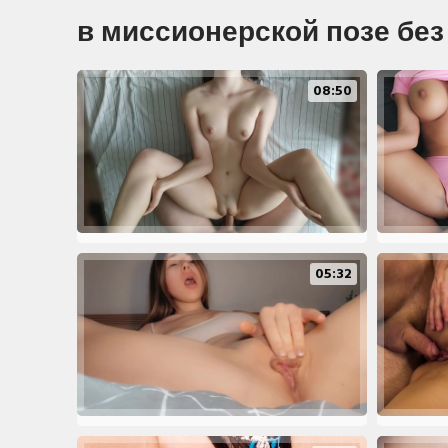
в миссионерской позе бе
08:50
05:32